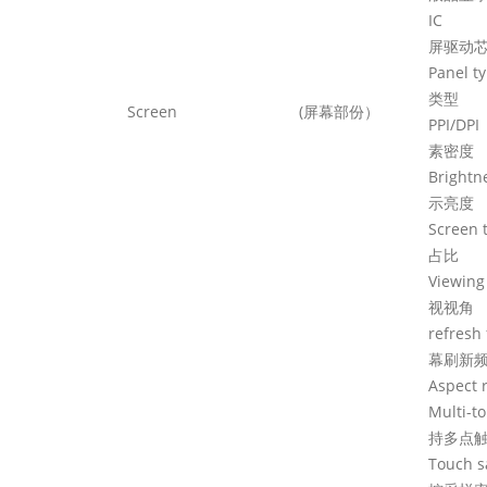
屏驱动
Pane
类型
Screen (
屏幕部份）
P
素密度
Brigh
示亮度
Scre
占比
Vie
视视角
ref
幕刷新
Aspe
Multi
持多点
Tou