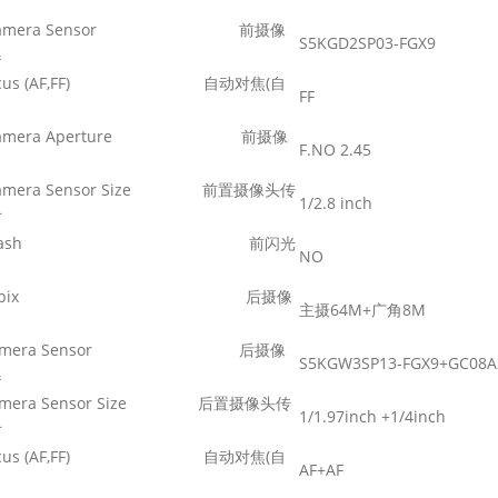
nt Camera Sensor
前摄像
S5KGD2SP03-FGX9
器
-focus (AF,FF)
自动对焦
(
自
FF
）
t Camera Aperture
前摄像
F.NO 2.45
 Camera Sensor Size
前置摄像头传
1/2.8 inch
寸
ont Flash
前闪光
NO
ear, Mpix
后摄像
主摄64
M+
广角8
M
r Camera Sensor
后摄像
S5KGW3SP13-FGX9+GC08A
器
Camera Sensor Size
后置摄像头传
1/1.97inch +1/4inch
寸
-focus (AF,FF)
自动对焦
(
自
AF+AF
）