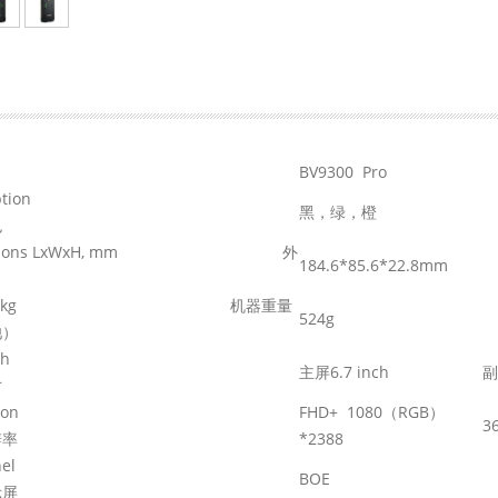
BV9300 Pro
lor option
黑，绿，橙
色
ensions LxWxH, mm
外
184.6*85.6*22.8mm
ight, kg
机器重量
524g
池）
ize, inch
主屏6.7 inch
副
寸
esolution
FHD+ 1080（RGB）
3
辨率
*2388
CD panel
BOE
示屏