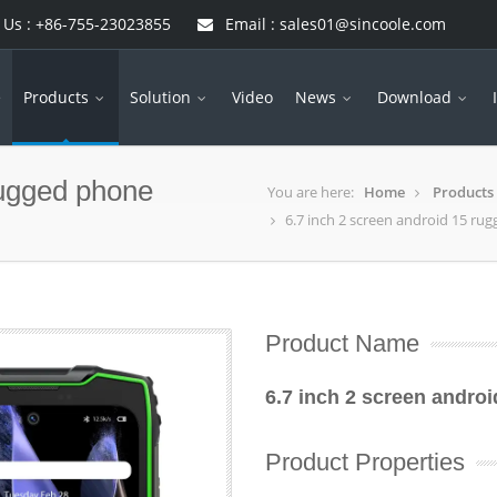
 Us : +86-755-23023855
Email : sales01@sincoole.com
e
Products
Solution
Video
News
Download
rugged phone
You are here:
Home
Products
6.7 inch 2 screen android 15 ru
Product Name
6.7 inch 2 screen andro
Product Properties