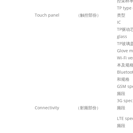
控采样
TP 
Touch panel
（触控部份）
类型
TP
驱动
TP
玻璃
Glo
Wi-F
本及规
Blue
和规格
G
频段
3
Connectivity
（射频部份）
频段
L
频段