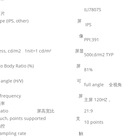
IC
ILI7807S
芯片
l type (IPS, other)
屏
IPS
PI/DPI
像
PPI:391
tness, cd/m2 1nit=1 cd/m²
屏显
500cd/m2 TYP
en to Body Ratio (%)
屏
81%
wing angle (H/V)
可
full angle 全视角
resh frequency
屏
主屏 120HZ，
频率
ct ratio 屏高宽比
21:9
-touch, points supported
支
10 points
触控
ch sampling rate
触