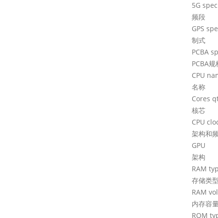
5
频段
GP
制式
P
PCBA
规
CP
名称
C
核芯
CP
架构和
G
架构
R
存储类
R
内存容
R