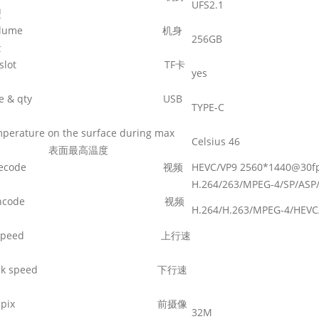
UFS2.1
型
OM volume
机身
256GB
量
 card slot TF
卡
yes
 type & qty USB
TYPE-C
perature on the surface during max
Celsius 46
ding
表面最高温度
deo Decode
视频
HEVC/VP9 2560*1440@30
H.264/263/MPEG-4/SP/ASP/
deo Encode
视频
H.264/H.263/MPEG-4/HEVC
link speed
上行速
wnlink speed
下行速
ont, Mpix
前摄像
32M