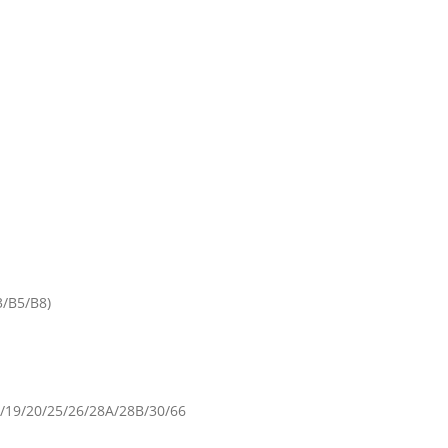
/B5/B8)
8
8/19/20/25/26/28A/28B/30/66