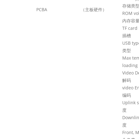
存储类
PCBA
（主板硬件）
R
内存容
TF
插槽
USB
类型
Max tem
loa
Vi
解码
vi
编码
Up
度
Do
度
Fr