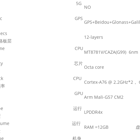
G spec 5G
NO
S spec GPS
GPS+Beidou+Glonass+Gali
CBA specs
12-layers
格板层
U name CPU
MT8781V/CAZA(G99) 6nm
ores qty
芯片
Octa core
U clock CPU
Cortex-A76 @ 2.2GHz*2
，
C
频率
PU GPU
Arm Mali-G57 CM2
AM type
运行
LPDDR4x
型
AM volume
运行
RAM =12GB
虚
量
OM type
机身