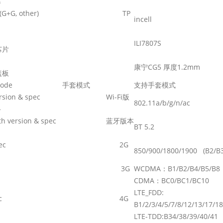
率
type (G+G, other) TP
incell
IC
ILI7807S
芯片
glass
康宁CG5 厚度1.2mm
盖板
ve mode 手套模式
支持手套模式
i version & spec Wi-Fi
版
802.11a/b/g/n/ac
格
tooth version & spec
蓝牙版本
BT 5.2
SM spec 2G
850/900/1800/1900 (B2/B3
G spec 3G
WCDMA
：
B1/B2/B4/B5/B
CDMA
：
BC0/BC1/BC10
LTE_FDD:
TE spec 4G
B1/2/3/4/5/7/8/12/13/17/1
LTE-TDD:B34/38/39/40/41