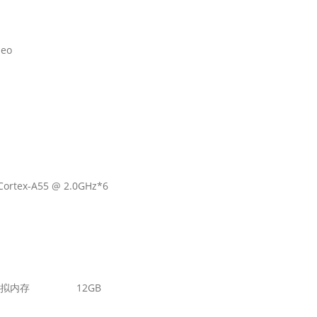
leo
ortex-A55 @ 2.0GHz*6
拟内存
12GB