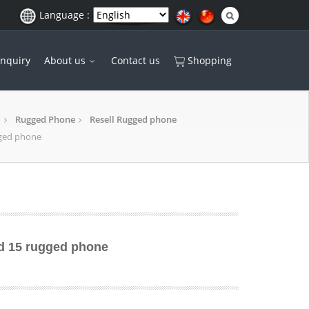
Language :
Inquiry
About us
Contact us
Shopping
Rugged Phone
Resell Rugged phone
gged phone
id 15 rugged phone